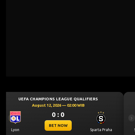
UEFA CHAMPIONS LEAGUE QUALIFIERS
August 12, 2026 — 01:30 WIB
0 : 0
Previous
Ne
BET NOW
aha
SK Sturm Graz
Fenerbahce