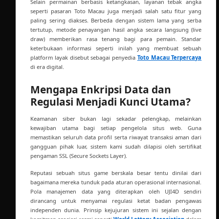
Selain permainan berbasis ketangkasan, layanan tebak angka
seperti pasaran Toto Macau juga menjadi salah satu fitur yang
paling sering diakses. Berbeda dengan sistem lama yang serba
tertutup, metode penayangan hasil angka secara langsung (live
draw) memberikan rasa tenang bagi para pemain. Standar
keterbukaan informasi seperti inilah yang membuat sebuah
platform layak disebut sebagai penyedia
Toto Macau Terpercaya
di era digital.
Mengapa Enkripsi Data dan
Regulasi Menjadi Kunci Utama?
Keamanan siber bukan lagi sekadar pelengkap, melainkan
kewajiban utama bagi setiap pengelola situs web. Guna
memastikan seluruh data profil serta riwayat transaksi aman dari
gangguan pihak luar, sistem kami sudah dilapisi oleh sertifikat
pengaman SSL (Secure Sockets Layer).
Reputasi sebuah situs game berskala besar tentu dinilai dari
bagaimana mereka tunduk pada aturan operasional internasional.
Pola manajemen data yang diterapkan oleh UJI4D sendiri
dirancang untuk menyamai regulasi ketat badan pengawas
independen dunia. Prinsip kejujuran sistem ini sejalan dengan