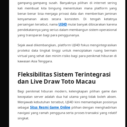
gampang-gampang susah. Banyaknya pilihan di internet sering
kali membuat kita bingung menentukan mana platform yang
benar-benar bisa menjaga privasi data dan memberikan jaminan
kenyamanan akses secara konsisten. Di tengah ketatnya
persaingan tersebut, nama
UJI4D
mulai banyak dibicarakan karena
pendekatannya yang serius dalam membangun sistem operasional
yang transparan bagi para penggunanya.
Sejak awal dikembangkan, platform UJI4D fokus mengintegrasikan
proteksi data tingkat tinggi untuk menciptakan ruang bermain
virtual yang sehat dan minim risiko bagi para penikmat hiburan di
kawasan Asia Tenggara.
Fleksibilitas Sistem Terintegrasi
dan Live Draw Toto Macau
Bagi penikmat hiburan modern, kelengkapan pilihan game dan
kecepatan server adalah dua hal utama yang tidak boleh absen.
Menjawab kebutuhan tersebut, UJI4D kini memantapkan posisinya
sebagai
Situs Resmi Game Online
pilihan dengan menghadirkan
navigasi yang ramah pengguna serta proses transaksi yang relatif
singkat.