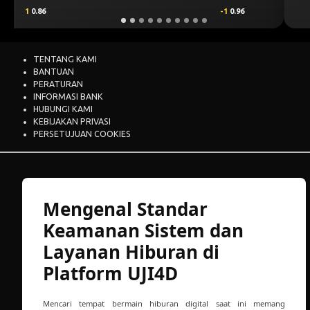
-0.5
0.95
0.5
0.87
TENTANG KAMI
BANTUAN
PERATURAN
INFORMASI BANK
HUBUNGI KAMI
KEBIJAKAN PRIVASI
PERSETUJUAN COOKIES
Mengenal Standar
Keamanan Sistem dan
Layanan Hiburan di
Platform UJI4D
Mencari tempat bermain hiburan digital saat ini memang