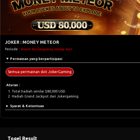
JOKER : MONEY METEOR
Periode :
Event berlangsung setiap hari
Permainan yang berpartisipasi
Semua permainan slot JokerGaming
Aturan :
Total hadiah senilai $80,000 USD.
Hadiah Grand Jackpot dari Jokergaming.
Syarat & Ketentuan
Togel Result