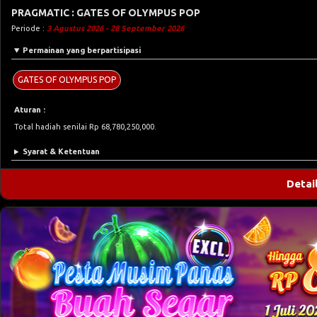
PRAGMATIC : GATES OF OLYMPUS POP
Periode :
3 Agustus 2026 - 28 September 2026
Permainan yang berpartisipasi
GATES OF OLYMPUS POP
Aturan :
Total hadiah senilai Rp 68,780,250,000.
Syarat & Ketentuan
Detai