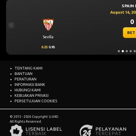
SPAIN 
August 16, 20
0 
Previous
BET
Sevilla
0.25
0.95
TENTANG KAMI
BANTUAN
PERATURAN
INFORMASI BANK
HUBUNGI KAMI
KEBIJAKAN PRIVASI
PERSETUJUAN COOKIES
© 2015 - 2026 Copyright UJI4D.
All Rights Reserved.