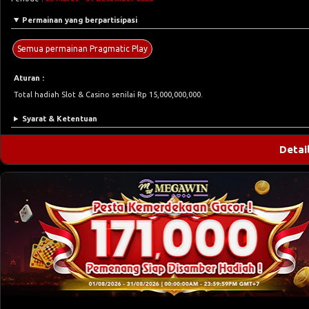
Permainan yang berpartisipasi
Semua permainan Pragmatic Play
Aturan :
Total hadiah Slot & Casino senilai Rp 15,000,000,000.
Syarat & Ketentuan
Detai