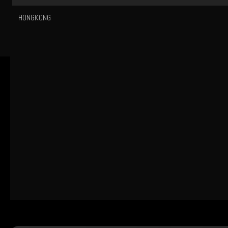
HONGKONG