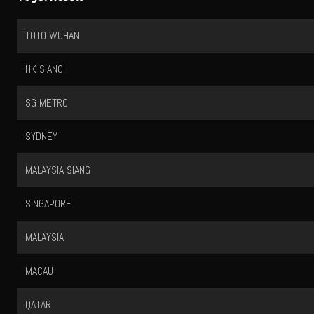
TOTO WUHAN
HK SIANG
SG METRO
SYDNEY
MALAYSIA SIANG
SINGAPORE
MALAYSIA
MACAU
QATAR