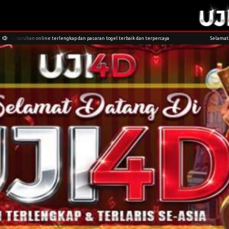
ne terlengkap dan pasaran togel terbaik dan terpercaya
Selamat datang di uji4d situs