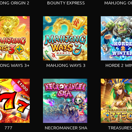
ONG ORIGIN 2
BOUNTY EXPRESS
MAHJONG OR
ONG WAYS 3+
MAHJONG WAYS 3
HORDE 2 WI
777
NECROMANCER SHA
TREASURES