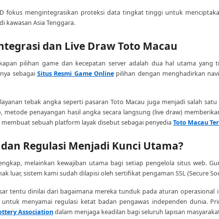
SHOU XI
CALENDA
D fokus mengintegrasikan proteksi data tingkat tinggi untuk menciptak
 di kawasan Asia Tenggara.
rintegrasi dan Live Draw Toto Macau
kapan pilihan game dan kecepatan server adalah dua hal utama yang 
inya sebagai
Situs Resmi Game Online
pilihan dengan menghadirkan navi
layanan tebak angka seperti pasaran Toto Macau juga menjadi salah satu f
PS CLUB
LOVE
TOMB TREA
, metode penayangan hasil angka secara langsung (live draw) memberika
ng membuat sebuah platform layak disebut sebagai penyedia
Toto Macau Te
 dan Regulasi Menjadi Kunci Utama?
engkap, melainkan kewajiban utama bagi setiap pengelola situs web. Gun
k luar, sistem kami sudah dilapisi oleh sertifikat pengaman SSL (Secure Soc
sar tentu dinilai dari bagaimana mereka tunduk pada aturan operasional 
g untuk menyamai regulasi ketat badan pengawas independen dunia. Prin
RORA WOLF
MY LORD
MONEY M
ttery Association
dalam menjaga keadilan bagi seluruh lapisan masyarakat