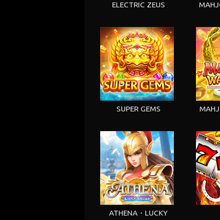
ELECTRIC ZEUS
MAHJ
SUPER GEMS
MAHJ
ATHENA・LUCKY