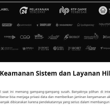
PER BOOM
WU XIA
CHALLEN
GOLDEN P
Keamanan Sistem dan Layanan Hib
al saat ini memang gampang-gampang susah. Banyaknya pilihan di inte
enar bisa menjaga privasi data dan memberikan jaminan kenyamanan akse
banyak dibicarakan karena pendekatannya yang serius dalam membangun s
LENGE・FU LU
ZUMA
CHALLENGE・