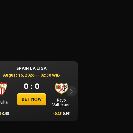
OOM
LUCKY ACE
A CHAMPIONS LEAGUE QUALIFIERS
August 11, 2026 — 22:00 WIB
0 : 0
Next
BET NOW
t Almaty
Levski Sofia
(n)
0
0.76
0.00
-0.94
UY・
CRAZY 777
IG